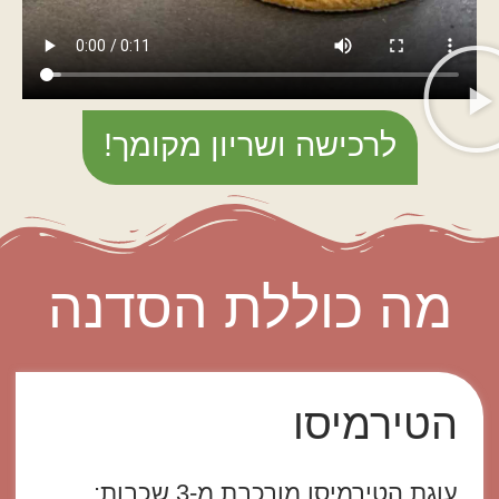
לרכישה ושריון מקומך!
מה כוללת הסדנה
הטירמיסו
עוגת הטירמיסו מורכבת מ-3 שכבות: