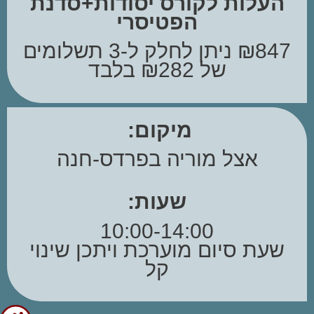
העלות לקורס יסודות+סדנת
הפטיסרי
₪847 ניתן לחלק ל-3 תשלומים
של ₪282 בלבד
מיקום:
אצל מוריה בפרדס-חנה
שעות:
10:00-14:00
שעת סיום מוערכת ויתכן שינוי
קל