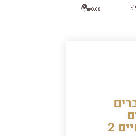
0
₪
0.00
רים
ם
ים 2