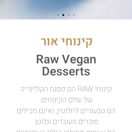
לשדרג את
קינוחי אור
הקינוחים
Raw Vegan
בעסק שלך
Desserts
וללמוד
מהמקצועיים
קינוחי RAW הם פסגת הקולינריה
ביותר
של עולם הקינוחים.
הם טבעוניים לחלוטין, ואינם מכילים
סוכרים מעובדים וגלוטן.
יעוץ וליווי